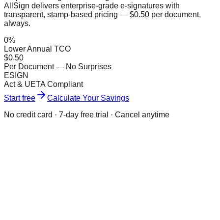
AllSign delivers enterprise-grade e-signatures with
transparent, stamp-based pricing — $0.50 per document,
always.
0
%
Lower Annual TCO
$0.50
Per Document — No Surprises
ESIGN
Act & UETA Compliant
Start free
Calculate Your Savings
No credit card · 7-day free trial · Cancel anytime
What is the Envelope Tax?