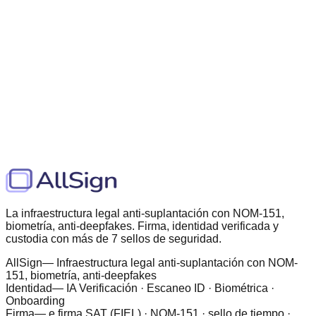
SOC 2 Type II (Roadmap)
The most predictable e-signature
platform
In a market tired of hidden fees and envelope taxes, AllSign
offers enterprise security with startup-friendly transparency.
Budget with confidence.
Contact Enterprise Sales
Compare Plans
La infraestructura legal anti-suplantación con NOM-151,
biometría, anti-deepfakes. Firma, identidad verificada y
custodia con más de 7 sellos de seguridad.
AllSign
— Infraestructura legal anti-suplantación con NOM-
151, biometría, anti-deepfakes
Identidad
— IA Verificación · Escaneo ID · Biométrica ·
Onboarding
Firma
— e.firma SAT (FIEL) · NOM-151 · sello de tiempo ·