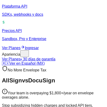
Plataforma API
SDKs, webhooks y docs
Precios API
Sandbox, Pro y Enterprise
Ver Planes
Ingresar
Apariencia
Ver Planes
• 30 días de garantía
🇲🇽
Ver en Español (MX)
No More Envelope Tax
AllSign
vs
DocuSign
Your team is overpaying $1,800+/year on envelope
overages alone.
Stop subsidizing hidden charges and locked API tiers.