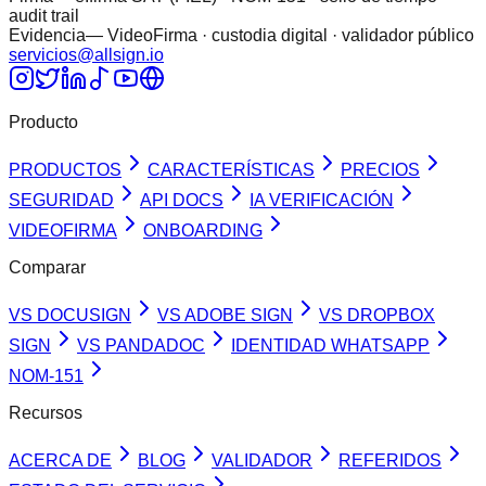
audit trail
Evidencia
— VideoFirma · custodia digital · validador público
servicios@allsign.io
Producto
PRODUCTOS
CARACTERÍSTICAS
PRECIOS
SEGURIDAD
API DOCS
IA VERIFICACIÓN
VIDEOFIRMA
ONBOARDING
Comparar
VS DOCUSIGN
VS ADOBE SIGN
VS DROPBOX
SIGN
VS PANDADOC
IDENTIDAD WHATSAPP
NOM-151
Recursos
ACERCA DE
BLOG
VALIDADOR
REFERIDOS