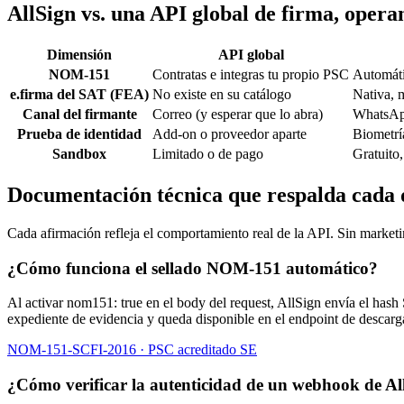
AllSign vs. una API global de firma, oper
Dimensión
API global
NOM-151
Contratas e integras tu propio PSC
Automáti
e.firma del SAT (FEA)
No existe en su catálogo
Nativa, 
Canal del firmante
Correo (y esperar que lo abra)
WhatsApp
Prueba de identidad
Add-on o proveedor aparte
Biometrí
Sandbox
Limitado o de pago
Gratuito,
Documentación técnica que respalda cada 
Cada afirmación refleja el comportamiento real de la API. Sin marke
¿Cómo funciona el sellado NOM-151 automático?
Al activar nom151: true en el body del request, AllSign envía el has
expediente de evidencia y queda disponible en el endpoint de descarg
NOM-151-SCFI-2016 · PSC acreditado SE
¿Cómo verificar la autenticidad de un webhook de Al