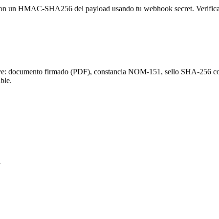
n un HMAC-SHA256 del payload usando tu webhook secret. Verifica la f
ye: documento firmado (PDF), constancia NOM-151, sello SHA-256 con 
ble.
?