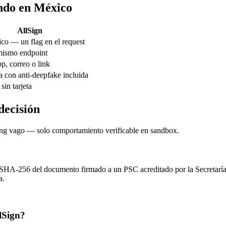
ando en México
AllSign
co — un flag en el request
mismo endpoint
, correo o link
a con anti-deepfake incluida
 sin tarjeta
decisión
ting vago — solo comportamiento verificable en sandbox.
h SHA-256 del documento firmado a un PSC acreditado por la Secretaría
a.
lSign?