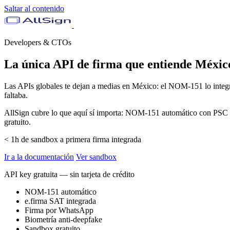
Saltar al contenido
Developers & CTOs
La única API de firma que entiende Méxic
Las APIs globales te dejan a medias en México: el NOM-151 lo integra
faltaba.
AllSign cubre lo que aquí sí importa: NOM-151 automático con PSC a
gratuito.
< 1h
de sandbox a primera firma integrada
Ir a la documentación
Ver sandbox
API key gratuita — sin tarjeta de crédito
NOM-151 automático
e.firma SAT integrada
Firma por WhatsApp
Biometría anti-deepfake
Sandbox gratuito