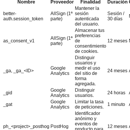
Nombre
Proveedor
Finalidad
Duración
Mantener la
better-
AllSign (1ª
sesión
Sesión /
auth.session_token
parte)
autenticada
30 días
del usuario.
Almacenar tus
preferencias
AllSign (1ª
as_consent_v1
de
12 meses
parte)
consentimiento
de cookies.
Distinguir
usuarios y
Google
medir el uso
_ga, _ga_<ID>
24 meses
Analytics
del sitio de
forma
agregada.
Google
Distinguir
_gid
24 horas
Analytics
usuarios.
Google
Limitar la tasa
_gat
1 minuto
Analytics
de peticiones.
Identificador
anónimo y
eventos de
ph_<project>_posthog
PostHog
12 meses
producto para