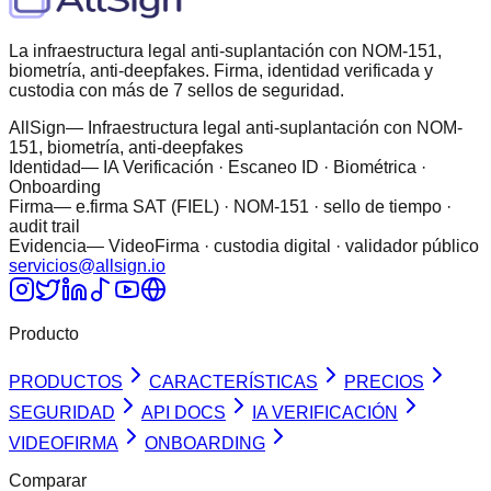
La infraestructura legal anti-suplantación con NOM-151,
biometría, anti-deepfakes. Firma, identidad verificada y
custodia con más de 7 sellos de seguridad.
AllSign
— Infraestructura legal anti-suplantación con NOM-
151, biometría, anti-deepfakes
Identidad
— IA Verificación · Escaneo ID · Biométrica ·
Onboarding
Firma
— e.firma SAT (FIEL) · NOM-151 · sello de tiempo ·
audit trail
Evidencia
— VideoFirma · custodia digital · validador público
servicios@allsign.io
Producto
PRODUCTOS
CARACTERÍSTICAS
PRECIOS
SEGURIDAD
API DOCS
IA VERIFICACIÓN
VIDEOFIRMA
ONBOARDING
Comparar