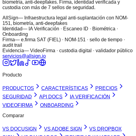
biometría, anti-deepfakes. Firma, identidad verificada y
custodia con más de 7 sellos de seguridad.
AllSign
— Infraestructura legal anti-suplantación con NOM-
151, biometría, anti-deepfakes
Identidad
— IA Verificación · Escaneo ID · Biométrica ·
Onboarding
Firma
— e.firma SAT (FIEL) · NOM-151 · sello de tiempo ·
audit trail
Evidencia
— VideoFirma · custodia digital · validador público
servicios@allsign.io
Producto
PRODUCTOS
CARACTERÍSTICAS
PRECIOS
SEGURIDAD
API DOCS
IA VERIFICACIÓN
VIDEOFIRMA
ONBOARDING
Comparar
VS DOCUSIGN
VS ADOBE SIGN
VS DROPBOX