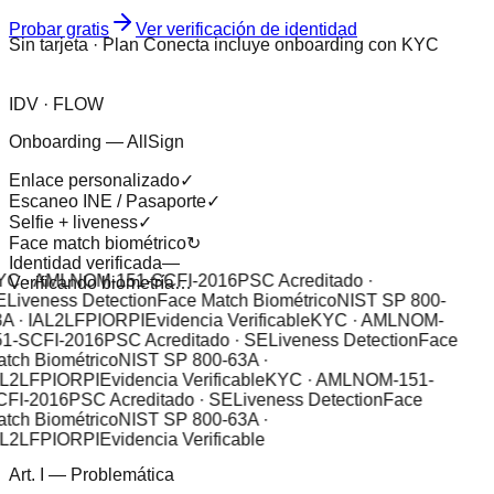
Probar gratis
Ver verificación de identidad
Sin tarjeta · Plan Conecta incluye onboarding con KYC
IDV · FLOW
Onboarding — AllSign
Enlace personalizado
✓
Escaneo INE / Pasaporte
✓
Selfie + liveness
✓
Face match biométrico
↻
Identidad verificada
—
C · AML
NOM-151-SCFI-2016
PSC Acreditado ·
Verificando biometría…
E
Liveness Detection
Face Match Biométrico
NIST SP 800-
A · IAL2
LFPIORPI
Evidencia Verificable
KYC · AML
NOM-
1-SCFI-2016
PSC Acreditado · SE
Liveness Detection
Face
tch Biométrico
NIST SP 800-63A ·
L2
LFPIORPI
Evidencia Verificable
KYC · AML
NOM-151-
FI-2016
PSC Acreditado · SE
Liveness Detection
Face
tch Biométrico
NIST SP 800-63A ·
L2
LFPIORPI
Evidencia Verificable
Art. I — Problemática